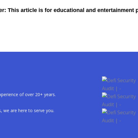
xperience of over 20+ years.
, we are here to serve you.