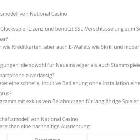
tsmodell von National Casino
ge Glücksspiel-Lizenz und benutzt SSL-Verschlüsselung zum 
bar?
n wie Kreditkarten, aber auch E-Wallets wie Skrill und mod
ngungen, die sowohl für Neueinsteiger als auch Stammspieler
Smartphone zuverlässig?
etet eine schnelle, intuitive Bedienung ohne Installation ein
atus?
ogramm mit exklusiven Belohnungen für langjährige Spieler.
häftsmodell von National Casino
Bereichen eine nachhaltige Ausrichtung: