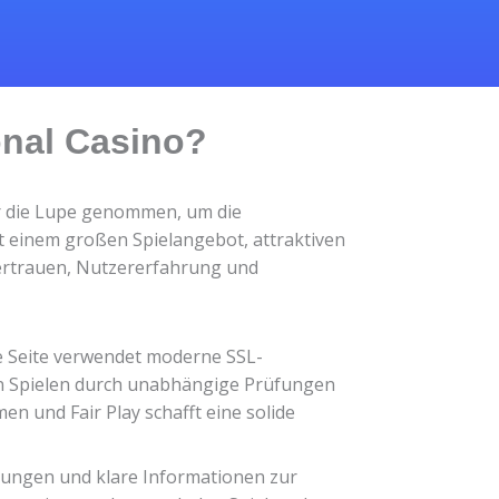
onal Casino?
er die Lupe genommen, um die
it einem großen Spielangebot, attraktiven
Vertrauen, Nutzererfahrung und
Die Seite verwendet moderne SSL-
en Spielen durch unabhängige Prüfungen
n und Fair Play schafft eine solide
gungen und klare Informationen zur