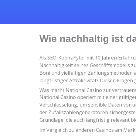
Wie nachhaltig ist 
Als SEO-Kopira*yter mit 10 Jahren Erfahr
Nachhaltigkeit seines Geschäftsmodells zu
Boni und vielfältigen Zahlungsmethoden a
langfristiger Attraktivität? Diesen Fragen 
Was macht National Casino zur vertrauen
National Casino operiert mit einer gültige
Verschlüsselung, um sensible Daten vor 
der Zufallszahlengeneratoren sichergestel
Grundlage, die auch langfristig relevant bl
Im Vergleich zu anderen Casinos am Mark