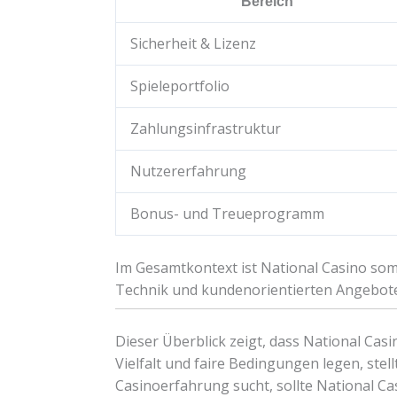
Bereich
Sicherheit & Lizenz
Spieleportfolio
Zahlungsinfrastruktur
Nutzererfahrung
Bonus- und Treueprogramm
Im Gesamtkontext ist National Casino somi
Technik und kundenorientierten Angeboten
Dieser Überblick zeigt, dass National Casi
Vielfalt und faire Bedingungen legen, stel
Casinoerfahrung sucht, sollte National Casi