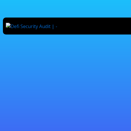
Skip
to
content