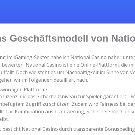
das Geschäftsmodell von Nati
ung im iGaming-Sektor habe ich National Casino näher unt
 bewerten. National Casino ist eine Online-Plattform, die m
uffällt. Doch wie steht es um Nachhaltigkeit im Sinne von 
gehen wir im Folgenden detailliert nach.
swürdigen Plattform?
n Lizenz, die das Sicherheitsniveau für Spieler garantiert. 
unbefugtem Zugriff zu schützen. Zudem wird Fairness bei d
lt. Die Kombination aus Lizenzierung, Sicherheitsmechanisme
eibt.
t besticht National Casino durch transparente Bonusbedin