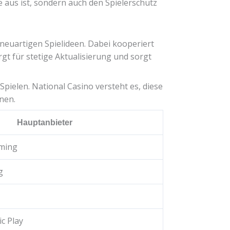
 aus ist, sondern auch den Spielerschutz
 neuartigen Spielideen. Dabei kooperiert
t für stetige Aktualisierung und sorgt
Spielen. National Casino versteht es, diese
nen.
Hauptanbieter
aming
g
c Play