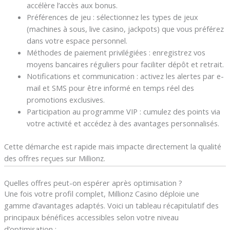
accélère l’accès aux bonus.
Préférences de jeu : sélectionnez les types de jeux
(machines à sous, live casino, jackpots) que vous préférez
dans votre espace personnel.
Méthodes de paiement privilégiées : enregistrez vos
moyens bancaires réguliers pour faciliter dépôt et retrait.
Notifications et communication : activez les alertes par e-
mail et SMS pour être informé en temps réel des
promotions exclusives.
Participation au programme VIP : cumulez des points via
votre activité et accédez à des avantages personnalisés.
Cette démarche est rapide mais impacte directement la qualité
des offres reçues sur Millionz.
Quelles offres peut-on espérer après optimisation ?
Une fois votre profil complet, Millionz Casino déploie une
gamme d’avantages adaptés. Voici un tableau récapitulatif des
principaux bénéfices accessibles selon votre niveau
d’optimisation :