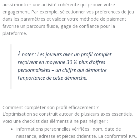
aussi montrer une activité cohérente qui prouve votre
engagement. Par exemple, sélectionner vos préférences de jeu
dans les paramètres et valider votre méthode de paiement
favorise un parcours fluide, gage de confiance pour la
plateforme.
À noter : Les joueurs avec un profil complet
reçoivent en moyenne 30 % plus d’offres
personnalisées – un chiffre qui démontre
l’importance de cette démarche.
Comment compléter son profil efficacement ?
L’optimisation se construit autour de plusieurs axes essentiels.
Voici une checklist des éléments à ne pas négliger :
Informations personnelles vérifiées : nom, date de
naissance, adresse et pièces d’identité. La conformité KYC