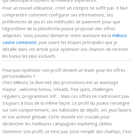
Pour un nouvel utilisateur, créer un compte ne suffit pas. Il faut
comprendre comment configurer ses informations, ses
préférences de jeu et ses méthodes de paiement pour que
l’algorithme de la plateforme puisse proposer des offres
adaptées. Vous pouvez démarrer votre aventure via la
millionz
casino connexion
, puis suivre les étapes principales que je
détaille dans cet article pour optimiser vos chances de recevoir
les bonus les plus exclusifs.
Pourquoi optimiser son profil devient un levier pour les offres
personnalisées ?
Chez Millionz, la diversité des promotions est un avantage
majeur : welcome bonus, reloads, free spins, challenges
réguliers, programmes VIP… Mais ces offres ne s’adressent pas
toujours à tous de la même façon. Le profil du joueur renseigne
sur son comportement, ses habitudes de dépôt, ses jeux favoris
et son activité globale. Cette donnée est cruciale pour
déclencher les meilleures campagnes marketing ciblées.
Optimiser son profil, ce n’est pas juste remplir des champs, c’est