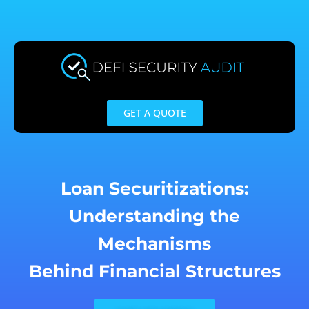
Skip
to
content
GET A QUOTE
Loan Securitizations:
Understanding the
Mechanisms
Behind Financial Structures