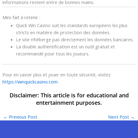
informations restent entre de bonnes mains.
Mini-fait à retenir :
Quick Win Casino suit les standards européens les plus
stricts en matière de protection des données.
Le site n’héberge pas directement les données bancaires.
La double authentification est un outil gratuit et
recommandé pour tous les joueurs.
Pour en savoir plus et jouer en toute sécurité, visitez
https://winquickcasino.com
.
←
Previous Post
Next Post
→