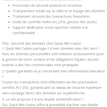
Protocoles de sécurité avancés et reconnus
Transparence totale sur la collecte et l’usage des données
Traitement sécurisé des transactions financières
Outils de contrôle renforcés (2FA, gestion des accès)
Support dédié pour toute question relative à la
confidentialité
FAQ : Sécurité des données chez Quick Win Casino
1. Quick Win Casino partage-t-il mes données avec des tiers ?
Non, les données personnelles sont utilisées exclusivement pour
la gestion de votre compte et les obligations légales. Aucune
revente à des fins commerciales n’est pratiquée.
2. Quelles garanties ai-je concernant mes informations bancaires
?
Toutes les transactions sont effectuées via des prestataires
certifiés PCI DSS, garantissant un niveau de sécurité maximum
sans stockage direct des données sur la plateforme.
3. Le site propose-t-il une double authentification ?
Oui, Quick Win Casino offre la possibilité d’activer une double