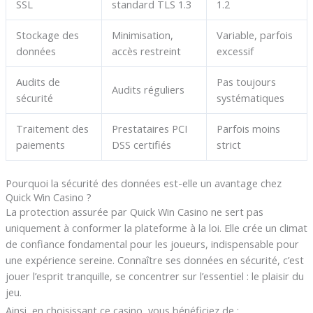
SSL
standard TLS 1.3
1.2
Stockage des
Minimisation,
Variable, parfois
données
accès restreint
excessif
Audits de
Pas toujours
Audits réguliers
sécurité
systématiques
Traitement des
Prestataires PCI
Parfois moins
paiements
DSS certifiés
strict
Pourquoi la sécurité des données est-elle un avantage chez
Quick Win Casino ?
La protection assurée par Quick Win Casino ne sert pas
uniquement à conformer la plateforme à la loi. Elle crée un climat
de confiance fondamental pour les joueurs, indispensable pour
une expérience sereine. Connaître ses données en sécurité, c’est
jouer l’esprit tranquille, se concentrer sur l’essentiel : le plaisir du
jeu.
Ainsi, en choisissant ce casino, vous bénéficiez de :