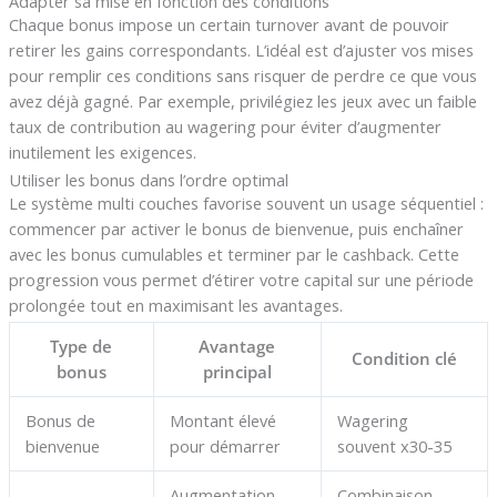
Adapter sa mise en fonction des conditions
Chaque bonus impose un certain turnover avant de pouvoir
retirer les gains correspondants. L’idéal est d’ajuster vos mises
pour remplir ces conditions sans risquer de perdre ce que vous
avez déjà gagné. Par exemple, privilégiez les jeux avec un faible
taux de contribution au wagering pour éviter d’augmenter
inutilement les exigences.
Utiliser les bonus dans l’ordre optimal
Le système multi couches favorise souvent un usage séquentiel :
commencer par activer le bonus de bienvenue, puis enchaîner
avec les bonus cumulables et terminer par le cashback. Cette
progression vous permet d’étirer votre capital sur une période
prolongée tout en maximisant les avantages.
Type de
Avantage
Condition clé
bonus
principal
Bonus de
Montant élevé
Wagering
bienvenue
pour démarrer
souvent x30-35
Augmentation
Combinaison