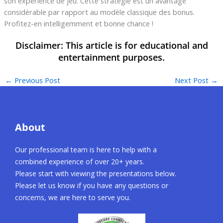
son expérience de jeu. Cette stratégie est un avantage
considérable par rapport au modèle classique des bonus.
Profitez-en intelligemment et bonne chance !
←
Previous Post
Next Post
→
About
Our professional team is here to help with a
combined experience of over 20+ years.
Please start with viewing the presentations below.
Please let us know if you have any questions or
concerns, we are here to serve you.