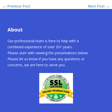
←
Previous Post
Next Post
→
About
Our professional team is here to help with a
combined experience of over 20+ years.
Please start with viewing the presentations below.
Please let us know if you have any questions or
concerns, we are here to serve you.