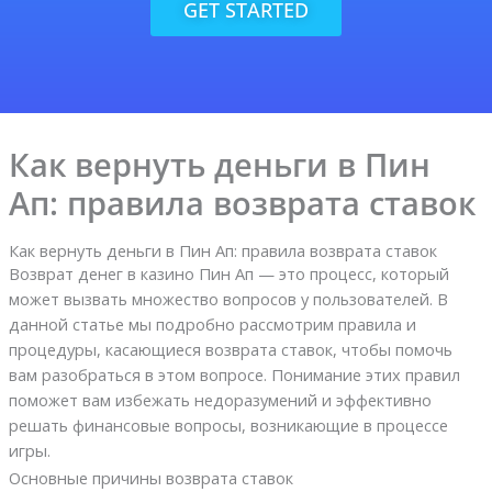
GET STARTED
Как вернуть деньги в Пин
Ап: правила возврата ставок
Как вернуть деньги в Пин Ап: правила возврата ставок
Возврат денег в казино Пин Ап — это процесс, который
может вызвать множество вопросов у пользователей. В
данной статье мы подробно рассмотрим правила и
процедуры, касающиеся возврата ставок, чтобы помочь
вам разобраться в этом вопросе. Понимание этих правил
поможет вам избежать недоразумений и эффективно
решать финансовые вопросы, возникающие в процессе
игры.
Основные причины возврата ставок