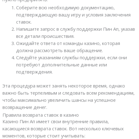
Соберите всю необходимую документацию,
подтверждающую вашу игру и условия заключения
ставок.
Напишите запрос в службу поддержки Пин Ап, указав
все детали происшествия.
Ожидайте ответа от команды казино, которая
должна рассмотреть ваше обращение.
Следуйте указаниям службы поддержки, если они
потребуют дополнительные данные или
подтверждения.
Эта процедура может занять некоторое время, однако
важно быть терпеливым и следовать всем рекомендациям,
чтобы максимально увеличить шансы на успешное
возвращение денег.
Правила возврата ставок в казино
Казино Пин Ап имеет свои внутренние правила,
касающиеся возврата ставок. Вот несколько ключевых
моментов, которые стоит учитывать: