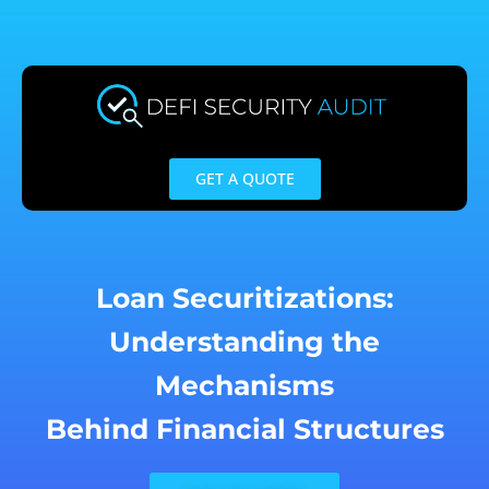
Skip
to
content
GET A QUOTE
Loan Securitizations:
Understanding the
Mechanisms
Behind Financial Structures