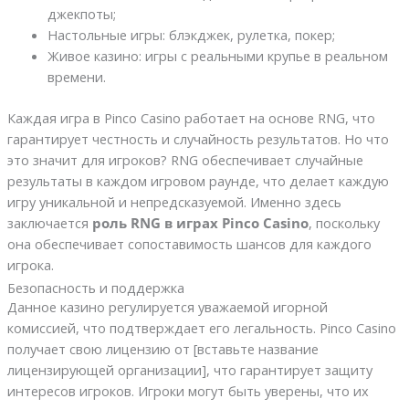
джекпоты;
Настольные игры: блэкджек, рулетка, покер;
Живое казино: игры с реальными крупье в реальном
времени.
Каждая игра в Pinco Casino работает на основе RNG, что
гарантирует честность и случайность результатов. Но что
это значит для игроков? RNG обеспечивает случайные
результаты в каждом игровом раунде, что делает каждую
игру уникальной и непредсказуемой. Именно здесь
заключается
роль RNG в играх Pinco Casino
, поскольку
она обеспечивает сопоставимость шансов для каждого
игрока.
Безопасность и поддержка
Данное казино регулируется уважаемой игорной
комиссией, что подтверждает его легальность. Pinco Casino
получает свою лицензию от [вставьте название
лицензирующей организации], что гарантирует защиту
интересов игроков. Игроки могут быть уверены, что их