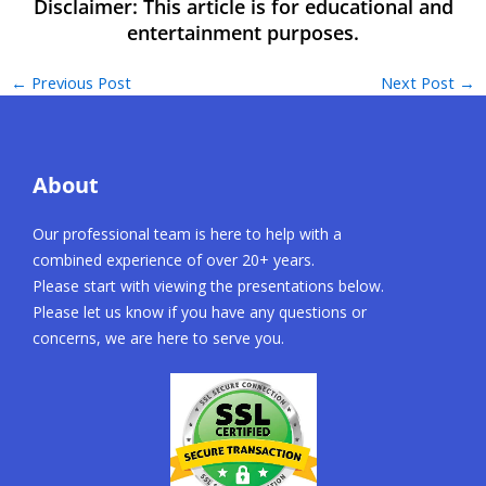
←
Previous Post
Next Post
→
About
Our professional team is here to help with a
combined experience of over 20+ years.
Please start with viewing the presentations below.
Please let us know if you have any questions or
concerns, we are here to serve you.