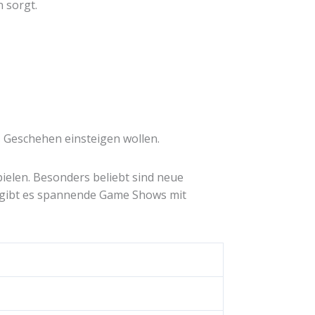
 sorgt.
s Geschehen einsteigen wollen.
ielen. Besonders beliebt sind neue
h gibt es spannende Game Shows mit