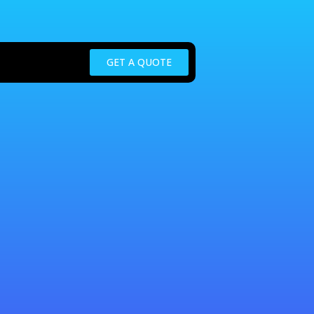
GET A QUOTE