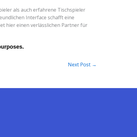
ieler als auch erfahrene Tischspieler
undlichen Interface schafft eine
t hier einen verlässlichen Partner für
Next Post
→