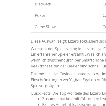
Blackjack
C
Poker
C
Game Shows
C
Diese Auswahl zeigt: Lizaro fokussiert sich 
Wie sieht der Spieleralltag im Lizaro Live 
Ein erfahrener Spieler erzählt: „Was ich a
wenn ich zwischendurch per Smartphone mal
Reaktionszeiten der Dealer sind schnell, u
Das mobile Live Casino ist zudem so optimi
Einschränkungen verfügbar. Egal ob Anfäng
Spielvergnügen.
Quick Facts: Die Top-Vorteile des Lizaro L
Zusammenarbeit mit führenden Liv
Breites Angebot klassischer und inn