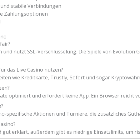
 und stabile Verbindungen
re Zahlungsoptionen
d
ino
fair?
n und nutzt SSL-Verschlüsselung. Die Spiele von Evolution G
ür das Live Casino nutzen?
keiten wie Kreditkarte, Trustly, Sofort und sogar Kryptowäh
tzen?
äte optimiert und erfordert keine App. Ein Browser reicht vö
o?
ino-spezifische Aktionen und Turniere, die zusätzliches Gut
Casino?
d gut erklärt, außerdem gibt es niedrige Einsatzlimits, um ris