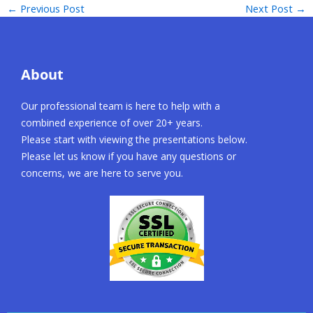
←
Previous Post
Next Post
→
About
Our professional team is here to help with a
combined experience of over 20+ years.
Please start with viewing the presentations below.
Please let us know if you have any questions or
concerns, we are here to serve you.