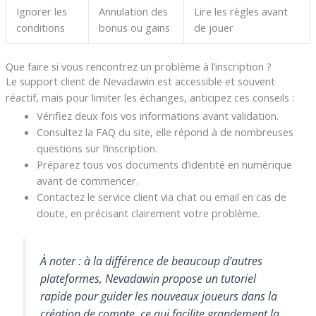
Ignorer les
Annulation des
Lire les règles avant
conditions
bonus ou gains
de jouer
Que faire si vous rencontrez un problème à l’inscription ?
Le support client de Nevadawin est accessible et souvent
réactif, mais pour limiter les échanges, anticipez ces conseils :
Vérifiez deux fois vos informations avant validation.
Consultez la FAQ du site, elle répond à de nombreuses
questions sur l’inscription.
Préparez tous vos documents d’identité en numérique
avant de commencer.
Contactez le service client via chat ou email en cas de
doute, en précisant clairement votre problème.
À noter : à la différence de beaucoup d’autres
plateformes, Nevadawin propose un tutoriel
rapide pour guider les nouveaux joueurs dans la
création de compte, ce qui facilite grandement la