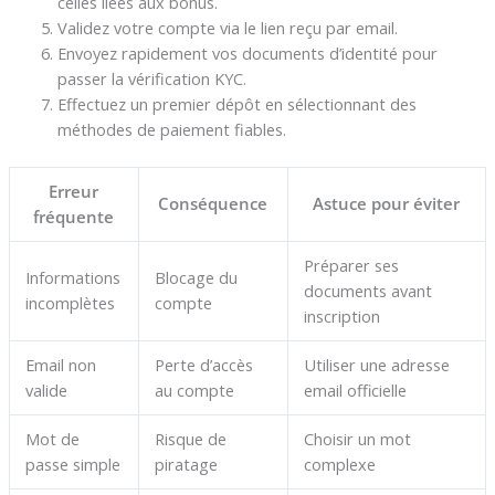
celles liées aux bonus.
Validez votre compte via le lien reçu par email.
Envoyez rapidement vos documents d’identité pour
passer la vérification KYC.
Effectuez un premier dépôt en sélectionnant des
méthodes de paiement fiables.
Erreur
Conséquence
Astuce pour éviter
fréquente
Préparer ses
Informations
Blocage du
documents avant
incomplètes
compte
inscription
Email non
Perte d’accès
Utiliser une adresse
valide
au compte
email officielle
Mot de
Risque de
Choisir un mot
passe simple
piratage
complexe