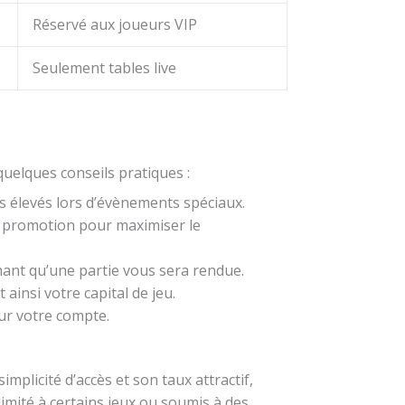
Réservé aux joueurs VIP
Seulement tables live
uelques conseils pratiques :
s élevés lors d’évènements spéciaux.
 la promotion pour maximiser le
hant qu’une partie vous sera rendue.
insi votre capital de jeu.
sur votre compte.
plicité d’accès et son taux attractif,
imité à certains jeux ou soumis à des