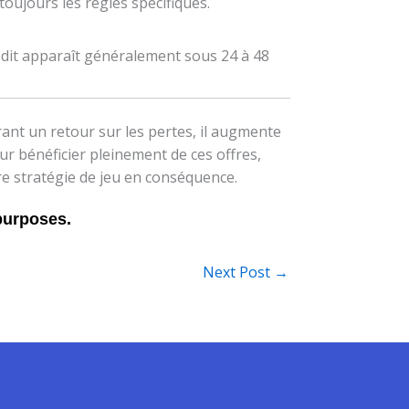
oujours les règles spécifiques.
édit apparaît généralement sous 24 à 48
rant un retour sur les pertes, il augmente
ur bénéficier pleinement de ces offres,
re stratégie de jeu en conséquence.
Next Post
→