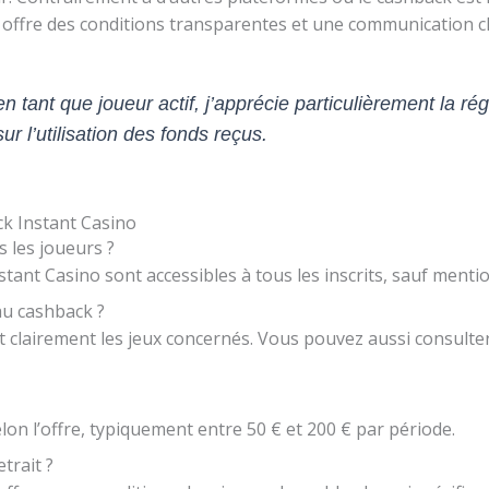
 offre des conditions transparentes et une communication cl
en tant que joueur actif, j’apprécie particulièrement la 
ur l’utilisation des fonds reçus.
ck Instant Casino
s les joueurs ?
stant Casino sont accessibles à tous les inscrits, sauf mentio
au cashback ?
clairement les jeux concernés. Vous pouvez aussi consulter
lon l’offre, typiquement entre 50 € et 200 € par période.
trait ?