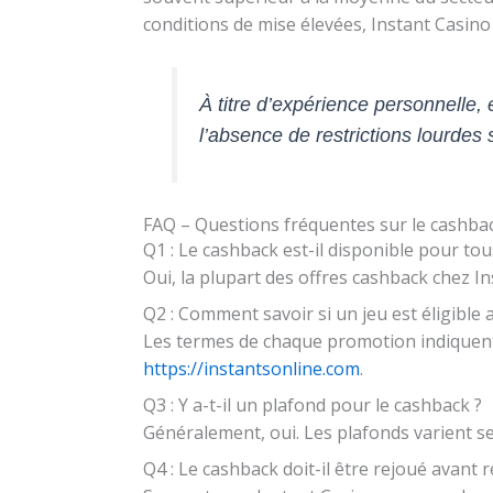
conditions de mise élevées, Instant Casino
À titre d’expérience personnelle, 
l’absence de restrictions lourdes s
FAQ – Questions fréquentes sur le cashba
Q1 : Le cashback est-il disponible pour tou
Oui, la plupart des offres cashback chez In
Q2 : Comment savoir si un jeu est éligible 
Les termes de chaque promotion indiquent 
https://instantsonline.com
.
Q3 : Y a-t-il un plafond pour le cashback ?
Généralement, oui. Les plafonds varient se
Q4 : Le cashback doit-il être rejoué avant re