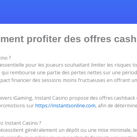
mment profiter des offres ca
ino ?
ssentielle pour les joueurs souhaitant limiter les risques t
ule qui rembourse une partie des pertes nettes sur une péri
pact financier des sessions moins fructueuses en offrant un 
ivers iGaming, Instant Casino propose des offres cashback 
s promotions sur
https://instantsonline.com
, afin de détermin
ez Instant Casino ?
nécessitent généralement un dépôt ou une mise minimale, le