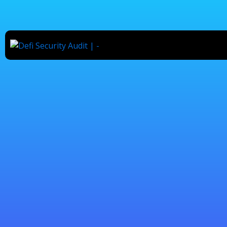
Skip
to
content