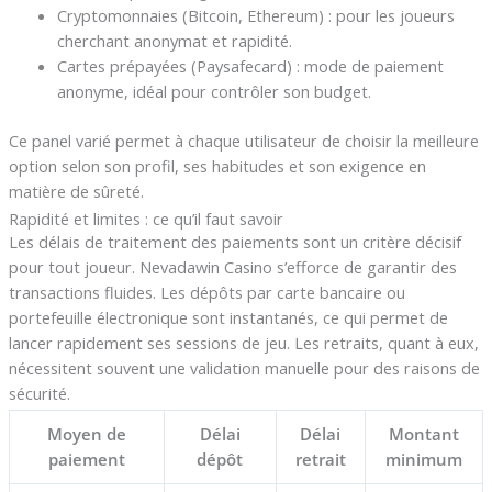
Cryptomonnaies (Bitcoin, Ethereum) : pour les joueurs
cherchant anonymat et rapidité.
Cartes prépayées (Paysafecard) : mode de paiement
anonyme, idéal pour contrôler son budget.
Ce panel varié permet à chaque utilisateur de choisir la meilleure
option selon son profil, ses habitudes et son exigence en
matière de sûreté.
Rapidité et limites : ce qu’il faut savoir
Les délais de traitement des paiements sont un critère décisif
pour tout joueur. Nevadawin Casino s’efforce de garantir des
transactions fluides. Les dépôts par carte bancaire ou
portefeuille électronique sont instantanés, ce qui permet de
lancer rapidement ses sessions de jeu. Les retraits, quant à eux,
nécessitent souvent une validation manuelle pour des raisons de
sécurité.
Moyen de
Délai
Délai
Montant
paiement
dépôt
retrait
minimum