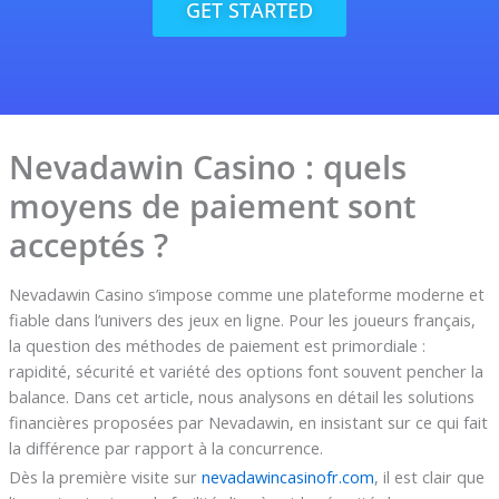
GET STARTED
Nevadawin Casino : quels
moyens de paiement sont
acceptés ?
Nevadawin Casino s’impose comme une plateforme moderne et
fiable dans l’univers des jeux en ligne. Pour les joueurs français,
la question des méthodes de paiement est primordiale :
rapidité, sécurité et variété des options font souvent pencher la
balance. Dans cet article, nous analysons en détail les solutions
financières proposées par Nevadawin, en insistant sur ce qui fait
la différence par rapport à la concurrence.
Dès la première visite sur
nevadawincasinofr.com
, il est clair que