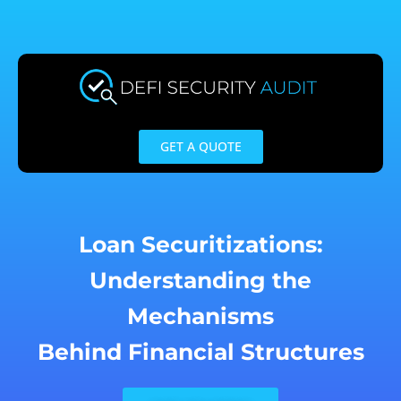
Skip
to
content
GET A QUOTE
Loan Securitizations:
Understanding the
Mechanisms
Behind Financial Structures