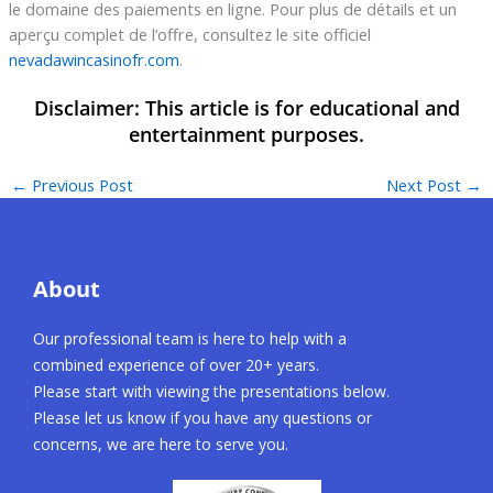
le domaine des paiements en ligne. Pour plus de détails et un
aperçu complet de l’offre, consultez le site officiel
nevadawincasinofr.com
.
←
Previous Post
Next Post
→
About
Our professional team is here to help with a
combined experience of over 20+ years.
Please start with viewing the presentations below.
Please let us know if you have any questions or
concerns, we are here to serve you.