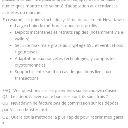
numériques montre une volonté d’adaptation aux tendances
actuelles du marché.
En résumé, les points forts du système de paiement Nevadawin :
Large choix de méthodes pour tous profils
Dépôts instantanés et retraits rapides (notamment via e-
wallets)
Sécurité maximale grâce au cryptage SSL et vérifications
rigoureuses
Adaptation aux nouvelles technologies, y compris les
cryptomonnaies
Support client réactif en cas de questions liées aux
transactions
FAQ : Vos questions sur les paiements sur Nevadawin Casino
Q1 : Les dépôts avec carte bancaire sont-ils sans frais ?
Oui, Nevadawin ne facture pas de commission sur les dépôts
par Visa ou Mastercard.
Q2 : Quelle est la méthode la plus rapide pour retirer mes gains
?