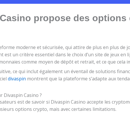
 Casino propose des options
forme moderne et sécurisée, qui attire de plus en plus de
nt est un critère essentiel dans le choix d’un site de jeux en 
monnaies comme moyen de dépôt et retrait, et ce que cela imp
uitive, ce qui inclut également un éventail de solutions fina
ciel
divaspin
montrent que la plateforme s’adapte aux tend
r Divaspin Casino ?
sateurs est de savoir si Divaspin Casino accepte les cryptomo
usieurs options crypto, mais avec certaines limitations.