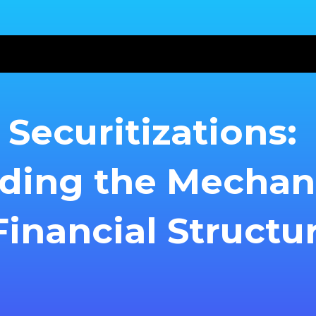
Securitizations:
ding the Mecha
inancial Structu