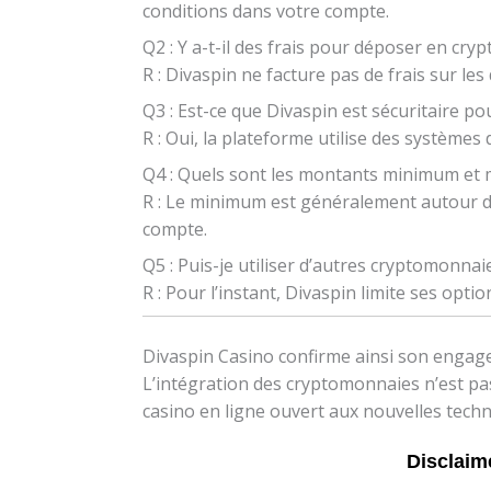
conditions dans votre compte.
Q2 : Y a-t-il des frais pour déposer en cryp
R : Divaspin ne facture pas de frais sur le
Q3 : Est-ce que Divaspin est sécuritaire po
R : Oui, la plateforme utilise des systèmes
Q4 : Quels sont les montants minimum et
R : Le minimum est généralement autour de
compte.
Q5 : Puis-je utiliser d’autres cryptomonna
R : Pour l’instant, Divaspin limite ses opti
Divaspin Casino confirme ainsi son engag
L’intégration des cryptomonnaies n’est pas 
casino en ligne ouvert aux nouvelles techn