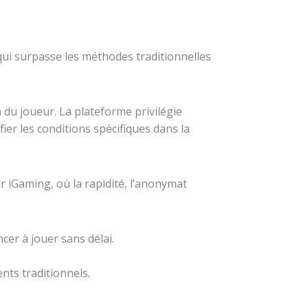
qui surpasse les méthodes traditionnelles
n du joueur. La plateforme privilégie
ier les conditions spécifiques dans la
 iGaming, où la rapidité, l’anonymat
er à jouer sans délai.
nts traditionnels.