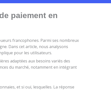
 de paiement en
 joueurs francophones. Parmi ses nombreux
ligne. Dans cet article, nous analysons
lique pour les utilisateurs.
ncières adaptées aux besoins variés des
ances du marché, notamment en intégrant
nnaies, et si oui, lesquelles. La réponse