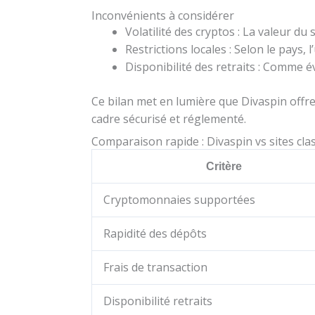
Inconvénients à considérer
Volatilité des cryptos : La valeur du 
Restrictions locales : Selon le pays,
Disponibilité des retraits : Comme é
Ce bilan met en lumière que Divaspin offr
cadre sécurisé et réglementé.
Comparaison rapide : Divaspin vs sites cl
Critère
Cryptomonnaies supportées
Rapidité des dépôts
Frais de transaction
Disponibilité retraits