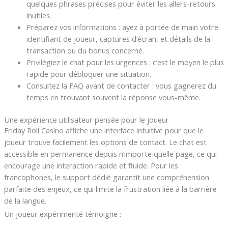
quelques phrases précises pour éviter les allers-retours
inutiles.
Préparez vos informations : ayez à portée de main votre
identifiant de joueur, captures d’écran, et détails de la
transaction ou du bonus concerné.
Privilégiez le chat pour les urgences : c’est le moyen le plus
rapide pour débloquer une situation.
Consultez la FAQ avant de contacter : vous gagnerez du
temps en trouvant souvent la réponse vous-même.
Une expérience utilisateur pensée pour le joueur
Friday Roll Casino affiche une interface intuitive pour que le
joueur trouve facilement les options de contact. Le chat est
accessible en permanence depuis n’importe quelle page, ce qui
encourage une interaction rapide et fluide. Pour les
francophones, le support dédié garantit une compréhension
parfaite des enjeux, ce qui limite la frustration liée à la barrière
de la langue.
Un joueur expérimenté témoigne :