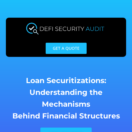
Skip
to
content
GET A QUOTE
Loan Securitizations:
Understanding the
Mechanisms
Behind Financial Structures