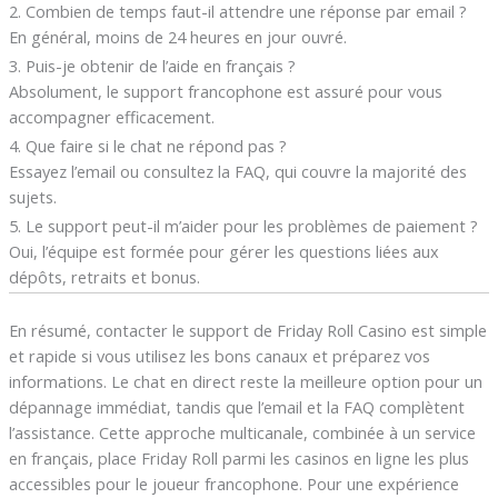
2. Combien de temps faut-il attendre une réponse par email ?
En général, moins de 24 heures en jour ouvré.
3. Puis-je obtenir de l’aide en français ?
Absolument, le support francophone est assuré pour vous
accompagner efficacement.
4. Que faire si le chat ne répond pas ?
Essayez l’email ou consultez la FAQ, qui couvre la majorité des
sujets.
5. Le support peut-il m’aider pour les problèmes de paiement ?
Oui, l’équipe est formée pour gérer les questions liées aux
dépôts, retraits et bonus.
En résumé, contacter le support de Friday Roll Casino est simple
et rapide si vous utilisez les bons canaux et préparez vos
informations. Le chat en direct reste la meilleure option pour un
dépannage immédiat, tandis que l’email et la FAQ complètent
l’assistance. Cette approche multicanale, combinée à un service
en français, place Friday Roll parmi les casinos en ligne les plus
accessibles pour le joueur francophone. Pour une expérience