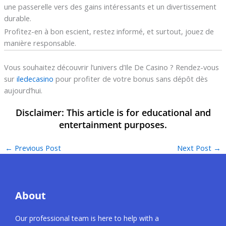
une passerelle vers des gains intéressants et un divertissement
durable.
Profitez-en à bon escient, restez informé, et surtout, jouez de
manière responsable.
Vous souhaitez découvrir l’univers d’Ile De Casino ? Rendez-vous
sur
iledecasino
pour profiter de votre bonus sans dépôt dès
aujourd’hui.
←
Previous Post
Next Post
→
About
Our professional team is here to help with a