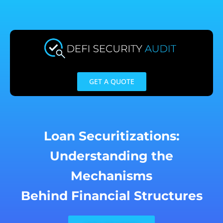
Skip
to
content
GET A QUOTE
Loan Securitizations:
Understanding the
Mechanisms
Behind Financial Structures