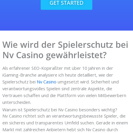
GET STARTED
Wie wird der Spielerschutz bei
Nv Casino gewährleistet?
Als erfahrener SEO-Kopiraßter mit über 10 Jahren in der
iGaming-Branche analysiere ich heute detailliert, wie der
Spielerschutz bei
Nv Casino
umgesetzt wird. Sicherheit und
verantwortungsvolles Spielen sind zentrale Aspekte, die
Vertrauen schaffen und die Plattform von vielen Mitbewerbern
unterscheiden.
Warum ist Spielerschutz bei Nv Casino besonders wichtig?
Nv Casino richtet sich an verantwortungsbewusste Spieler, die
ein sicheres und transparentes Umfeld suchen. Gerade in einem
Markt mit zahlreichen Anbietern hebt sich Nv Casino durch