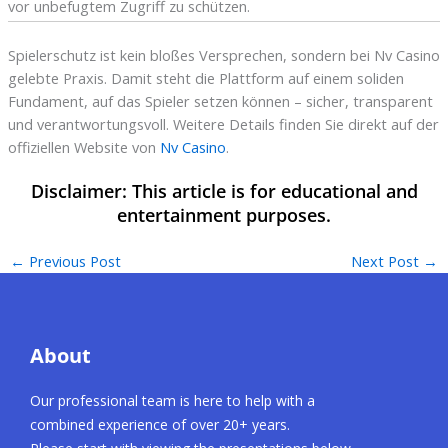
vor unbefugtem Zugriff zu schützen.
Spielerschutz ist kein bloßes Versprechen, sondern bei Nv Casino
gelebte Praxis. Damit steht die Plattform auf einem soliden
Fundament, auf das Spieler setzen können – sicher, transparent
und verantwortungsvoll. Weitere Details finden Sie direkt auf der
offiziellen Website von
Nv Casino
.
←
Previous Post
Next Post
→
About
Our professional team is here to help with a
combined experience of over 20+ years.