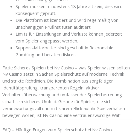
Spieler müssen mindestens 18 Jahre alt sein, dies wird
konsequent geprüft.
Die Plattform ist lizenziert und wird regelmäßig von
unabhängigen Prüfinstituten auditiert.
Limits für Einzahlungen und Verluste können jederzeit
vom Spieler angepasst werden.
Support-Mitarbeiter sind geschult in Responsible
Gambling und beraten diskret.
Fazit: Sicheres Spielen bei Nv Casino – was Spieler wissen sollten
Nv Casino setzt in Sachen Spielerschutz auf moderne Technik
und strikte Richtlinien. Die Kombination aus sorgfältiger
Identitätsprüfung, transparenten Regeln, aktiver
Verhaltensüberwachung und umfassender Spielerbetreuung
schafft ein sicheres Umfeld. Gerade für Spieler, die sich
verantwortungsvoll und mit klarem Blick auf ihr Spielverhalten
bewegen wollen, ist Nv Casino eine vertrauenswürdige Wahl.
FAQ – Häufige Fragen zum Spielerschutz bei Nv Casino