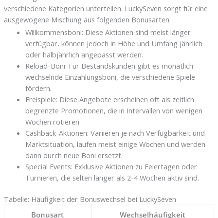
verschiedene Kategorien unterteilen. LuckySeven sorgt für eine
ausgewogene Mischung aus folgenden Bonusarten:
Willkommensboni: Diese Aktionen sind meist länger
verfügbar, können jedoch in Höhe und Umfang jährlich
oder halbjährlich angepasst werden.
Reload-Boni: Für Bestandskunden gibt es monatlich
wechselnde Einzahlungsboni, die verschiedene Spiele
fördern.
Freispiele: Diese Angebote erscheinen oft als zeitlich
begrenzte Promotionen, die in Intervallen von wenigen
Wochen rotieren.
Cashback-Aktionen: Variieren je nach Verfügbarkeit und
Marktsituation, laufen meist einige Wochen und werden
dann durch neue Boni ersetzt.
Special Events: Exklusive Aktionen zu Feiertagen oder
Turnieren, die selten länger als 2-4 Wochen aktiv sind.
Tabelle: Häufigkeit der Bonuswechsel bei LuckySeven
Bonusart
Wechselhäufigkeit