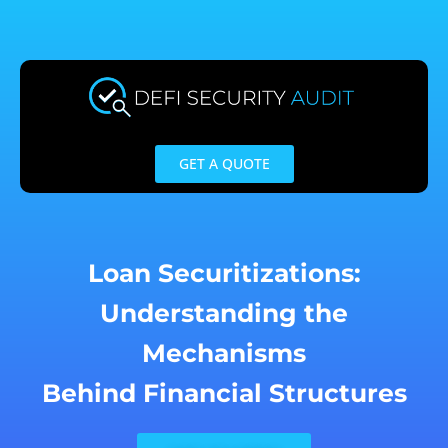
Skip
to
content
GET A QUOTE
Loan Securitizations:
Understanding the
Mechanisms
Behind Financial Structures