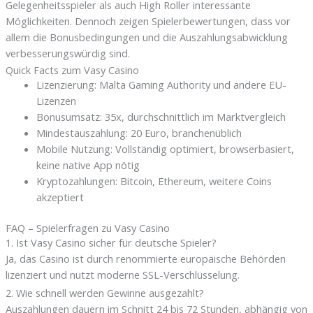
Gelegenheitsspieler als auch High Roller interessante
Möglichkeiten. Dennoch zeigen Spielerbewertungen, dass vor
allem die Bonusbedingungen und die Auszahlungsabwicklung
verbesserungswürdig sind.
Quick Facts zum Vasy Casino
Lizenzierung: Malta Gaming Authority und andere EU-
Lizenzen
Bonusumsatz: 35x, durchschnittlich im Marktvergleich
Mindestauszahlung: 20 Euro, branchenüblich
Mobile Nutzung: Vollständig optimiert, browserbasiert,
keine native App nötig
Kryptozahlungen: Bitcoin, Ethereum, weitere Coins
akzeptiert
FAQ – Spielerfragen zu Vasy Casino
1. Ist Vasy Casino sicher für deutsche Spieler?
Ja, das Casino ist durch renommierte europäische Behörden
lizenziert und nutzt moderne SSL-Verschlüsselung.
2. Wie schnell werden Gewinne ausgezahlt?
Auszahlungen dauern im Schnitt 24 bis 72 Stunden, abhängig von