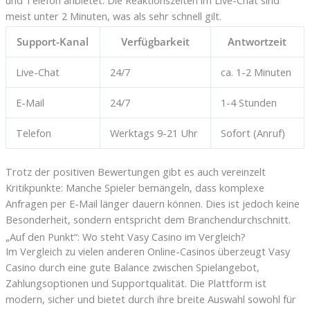
meist unter 2 Minuten, was als sehr schnell gilt.
Support-Kanal
Verfügbarkeit
Antwortzeit
Live-Chat
24/7
ca. 1-2 Minuten
E-Mail
24/7
1-4 Stunden
Telefon
Werktags 9-21 Uhr
Sofort (Anruf)
Trotz der positiven Bewertungen gibt es auch vereinzelt
Kritikpunkte: Manche Spieler bemängeln, dass komplexe
Anfragen per E-Mail länger dauern können. Dies ist jedoch keine
Besonderheit, sondern entspricht dem Branchendurchschnitt.
„Auf den Punkt“: Wo steht Vasy Casino im Vergleich?
Im Vergleich zu vielen anderen Online-Casinos überzeugt Vasy
Casino durch eine gute Balance zwischen Spielangebot,
Zahlungsoptionen und Supportqualität. Die Plattform ist
modern, sicher und bietet durch ihre breite Auswahl sowohl für