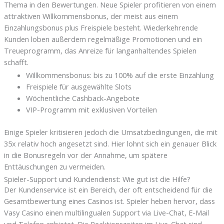
Thema in den Bewertungen. Neue Spieler profitieren von einem
attraktiven Willkommensbonus, der meist aus einem
Einzahlungsbonus plus Freispiele besteht. Wiederkehrende
Kunden loben außerdem regelmäßige Promotionen und ein
Treueprogramm, das Anreize für langanhaltendes Spielen
schafft.
Willkommensbonus: bis zu 100% auf die erste Einzahlung
Freispiele für ausgewählte Slots
Wöchentliche Cashback-Angebote
VIP-Programm mit exklusiven Vorteilen
Einige Spieler kritisieren jedoch die Umsatzbedingungen, die mit
35x relativ hoch angesetzt sind. Hier lohnt sich ein genauer Blick
in die Bonusregeln vor der Annahme, um spätere
Enttäuschungen zu vermeiden.
Spieler-Support und Kundendienst: Wie gut ist die Hilfe?
Der Kundenservice ist ein Bereich, der oft entscheidend für die
Gesamtbewertung eines Casinos ist. Spieler heben hervor, dass
Vasy Casino einen multilingualen Support via Live-Chat, E-Mail
und Telefon anbietet. Die Reaktionszeiten im Live-Chat sind