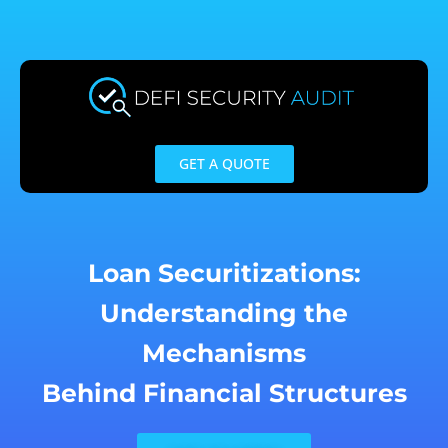
Skip
to
content
GET A QUOTE
Loan Securitizations:
Understanding the
Mechanisms
Behind Financial Structures