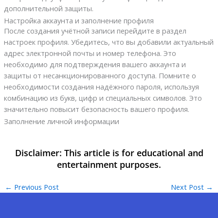
дополнительной защиты.
Настройка аккаунта и заполнение профиля
После создания учётной записи перейдите в раздел
настроек профиля. Убедитесь, что вы добавили актуальный
адрес электронной почты и номер телефона. Это
необходимо для подтверждения вашего аккаунта и
защиты от несанкционированного доступа. Помните о
необходимости создания надёжного пароля, используя
комбинацию из букв, цифр и специальных символов. Это
значительно повысит безопасность вашего профиля.
Заполнение личной информации
←
Previous Post
Next Post
→