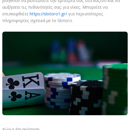
βοηθούν να βελτιώσετε την εμπειρία σας στα καζίνο και να
αυξήσετε τις πιθανότητές σας για νίκες. Μπορείτε να
επισκεφθείτε
https://slotoro1.gr/
για περισσότερες
πληροφορίες σχετικά με το Slotoro.
Κύρια Επισκόπηση