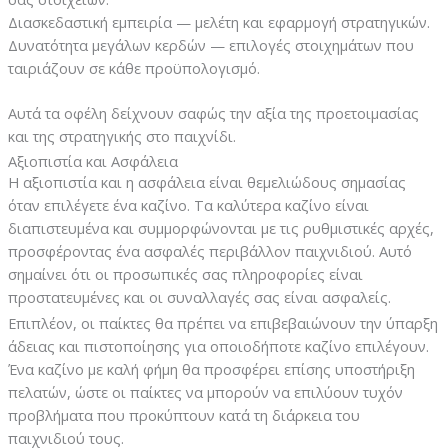
Διασκεδαστική εμπειρία — μελέτη και εφαρμογή στρατηγικών.
Δυνατότητα μεγάλων κερδών — επιλογές στοιχημάτων που
ταιριάζουν σε κάθε προϋπολογισμό.
Αυτά τα οφέλη δείχνουν σαφώς την αξία της προετοιμασίας
και της στρατηγικής στο παιχνίδι.
Αξιοπιστία και Ασφάλεια
Η αξιοπιστία και η ασφάλεια είναι θεμελιώδους σημασίας
όταν επιλέγετε ένα καζίνο. Τα καλύτερα καζίνο είναι
διαπιστευμένα και συμμορφώνονται με τις ρυθμιστικές αρχές,
προσφέροντας ένα ασφαλές περιβάλλον παιχνιδιού. Αυτό
σημαίνει ότι οι προσωπικές σας πληροφορίες είναι
προστατευμένες και οι συναλλαγές σας είναι ασφαλείς.
Επιπλέον, οι παίκτες θα πρέπει να επιβεβαιώνουν την ύπαρξη
άδειας και πιστοποίησης για οποιοδήποτε καζίνο επιλέγουν.
Ένα καζίνο με καλή φήμη θα προσφέρει επίσης υποστήριξη
πελατών, ώστε οι παίκτες να μπορούν να επιλύουν τυχόν
προβλήματα που προκύπτουν κατά τη διάρκεια του
παιχνιδιού τους.