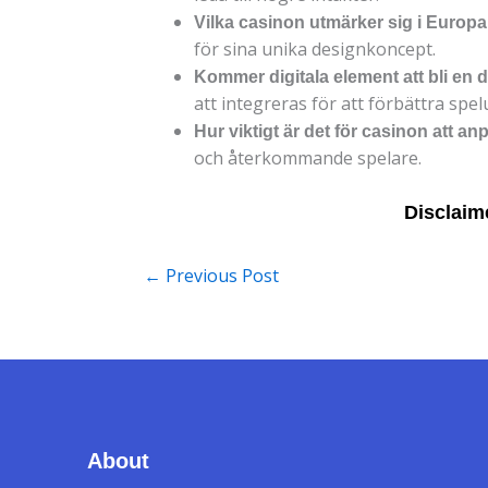
Vilka casinon utmärker sig i Europa
för sina unika designkoncept.
Kommer digitala element att bli en
att integreras för att förbättra spe
Hur viktigt är det för casinon att a
och återkommande spelare.
←
Previous Post
About