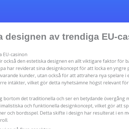
ka designen av trendiga EU-c
ga EU-casinon
ir också den estetiska designen en allt viktigare faktor för 
opa har reviderat sina designkoncept för att locka en yngre
 nuvarande kunder, utan också för att attrahera nya spelare 
törre intäkter, vilket gör detta nyhetsämne högst relevant fö
g bortom det traditionella och ser en betydande övergång mo
alistiska och funktionella designkoncept, vilket gör att s
er och bordsspel. Detta skifte i design har resulterat i en 
oll.