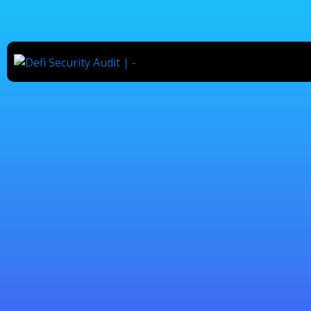
Skip
to
content