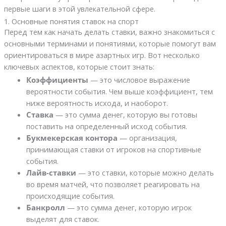
первые шаги в этой увлекательной сфере.
1. Основные понятия ставок на спорт
Перед тем как начать делать ставки, важно знакомиться с
основными терминами и понятиями, которые помогут вам
ориентироваться в мире азартных игр. Вот несколько
ключевых аспектов, которые стоит знать:
Коэффициенты
— это числовое выражение
вероятности события. Чем выше коэффициент, тем
ниже вероятность исхода, и наоборот.
Ставка
— это сумма денег, которую вы готовы
поставить на определенный исход события.
Букмекерская контора
— организация,
принимающая ставки от игроков на спортивные
события.
Лайв-ставки
— это ставки, которые можно делать
во время матчей, что позволяет реагировать на
происходящие события.
Банкролл
— это сумма денег, которую игрок
выделят для ставок.