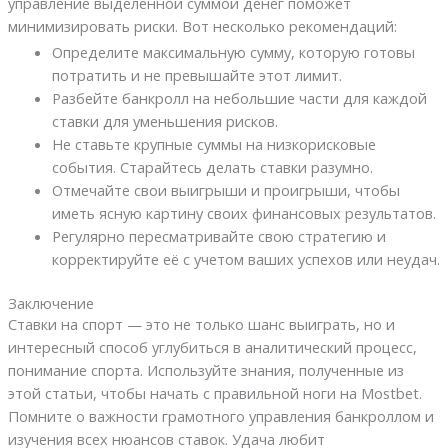
управление выделенной суммой денег поможет
минимизировать риски. Вот несколько рекомендаций:
Определите максимальную сумму, которую готовы
потратить и не превышайте этот лимит.
Разбейте банкролл на небольшие части для каждой
ставки для уменьшения рисков.
Не ставьте крупные суммы на низкорисковые
события. Старайтесь делать ставки разумно.
Отмечайте свои выигрыши и проигрыши, чтобы
иметь ясную картину своих финансовых результатов.
Регулярно пересматривайте свою стратегию и
корректируйте её с учетом ваших успехов или неудач.
Заключение
Ставки на спорт — это не только шанс выиграть, но и
интересный способ углубиться в аналитический процесс,
понимание спорта. Используйте знания, полученные из
этой статьи, чтобы начать с правильной ноги на Mostbet.
Помните о важности грамотного управления банкроллом и
изучения всех нюансов ставок. Удача любит