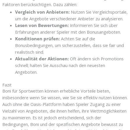
Faktoren berücksichtigen. Dazu zählen:
Vergleich von Anbietern:
Nutzen Sie Vergleichsportale,
um die Angebote verschiedener Anbieter zu analysieren.
Lesen von Bewertungen:
Informieren Sie sich über
Erfahrungen anderer Spieler mit den Bonusangeboten.
Konditionen prüfen:
Achten Sie auf die
Bonusbedingungen, um sicherzustellen, dass sie fair und
realistisch sind.
Aktualität der Aktionen:
Oft ändern sich Promotions
schnell; halten Sie Ausschau nach den neuesten
Angeboten.
Fazit
Boni für Sportwetten können erhebliche Vorteile bieten,
insbesondere wenn Sie wissen, wie Sie sie effektiv nutzen können.
Auch ohne die Oasis-Plattform haben Spieler Zugang zu einer
Vielzahl von Angeboten, die ihnen helfen, ihre Wettmöglichkeiten
zu maximieren. Es ist jedoch entscheidend, sich der
Bedingungen, Boni und der spezifischen Angebote bewusst zu