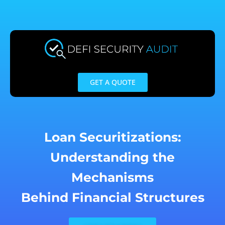
Skip
to
content
GET A QUOTE
Loan Securitizations:
Understanding the
Mechanisms
Behind Financial Structures