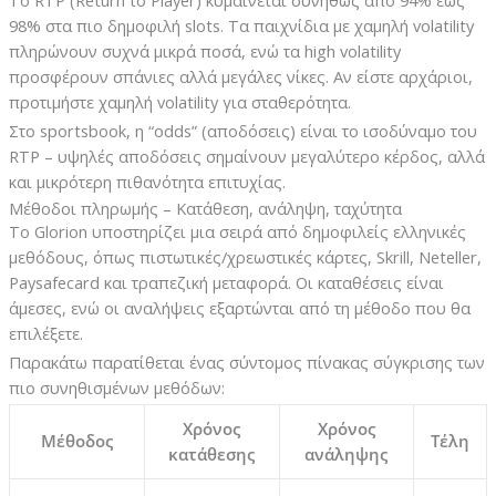
98% στα πιο δημοφιλή slots. Τα παιχνίδια με χαμηλή volatility
πληρώνουν συχνά μικρά ποσά, ενώ τα high volatility
προσφέρουν σπάνιες αλλά μεγάλες νίκες. Αν είστε αρχάριοι,
προτιμήστε χαμηλή volatility για σταθερότητα.
Στο sportsbook, η “odds” (αποδόσεις) είναι το ισοδύναμο του
RTP – υψηλές αποδόσεις σημαίνουν μεγαλύτερο κέρδος, αλλά
και μικρότερη πιθανότητα επιτυχίας.
Μέθοδοι πληρωμής – Κατάθεση, ανάληψη, ταχύτητα
Το Glorion υποστηρίζει μια σειρά από δημοφιλείς ελληνικές
μεθόδους, όπως πιστωτικές/χρεωστικές κάρτες, Skrill, Neteller,
Paysafecard και τραπεζική μεταφορά. Οι καταθέσεις είναι
άμεσες, ενώ οι αναλήψεις εξαρτώνται από τη μέθοδο που θα
επιλέξετε.
Παρακάτω παρατίθεται ένας σύντομος πίνακας σύγκρισης των
πιο συνηθισμένων μεθόδων:
Χρόνος
Χρόνος
Μέθοδος
Τέλη
κατάθεσης
ανάληψης