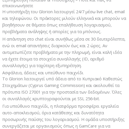
επικοινωνήσετε
Η υποστήριξη του Glorion λειτουργεί 24/7 μέσω live chat, email
και τηλεφώνου. Οι πράκτορες μιλούν ελληνικά και μπορούν να
βοηθήσουν σε θέματα όπως επαλήθευση λογαριασμού,
προβλήματα ανάληψης ή απορίες για τα μπόνους.
Η απάντηση στο chat είναι συνήθως μέσα σε 30 δευτερόλεπτα,
ενώ οι email απαντήσεις διαρκούν έως και 2 ώρες. Αν
αντιμετωπίζετε προβλήματα με την πληρωμή, είναι καλή ιδέα
να έχετε έτοιμα τα στοιχεία συναλλαγής (ID, αριθμό
συναλλαγής) για ταχύτερη εξυπηρέτηση.
Ασφάλεια, άδειες και υπεύθυνο παιχνίδι
Το Glorion λειτουργεί υπό άδεια από το Κυπριακό Καθεστώς
Στοιχημάτων (Cyprus Gaming Commission) και ακολουθεί τα
πρότυπα ISO 27001 για την προστασία των δεδομένων. Όλες
οι συναλλαγές κρυπτογραφούνται με SSL 256‑bit.
Για υπεύθυνο παιχνίδι, η πλατφόρμα προσφέρει εργαλεία
αυτο-αποκλεισμού, όρια κατάθεσης και δυνατότητα
προσωρινής παύσης του λογαριασμού. Η ομάδα υποστήριξης
συνεργάζεται με οργανισμούς όπως η GamCare για να