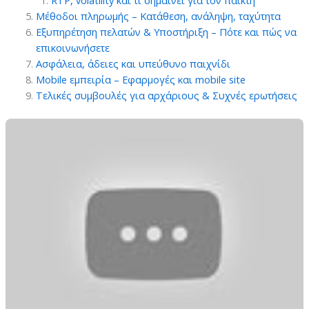
Μέθοδοι πληρωμής – Κατάθεση, ανάληψη, ταχύτητα
Εξυπηρέτηση πελατών & Υποστήριξη – Πότε και πώς να
επικοινωνήσετε
Ασφάλεια, άδειες και υπεύθυνο παιχνίδι
Mobile εμπειρία – Εφαρμογές και mobile site
Τελικές συμβουλές για αρχάριους & Συχνές ερωτήσεις