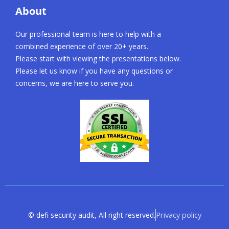
About
Our professional team is here to help with a
combined experience of over 20+ years.
Please start with viewing the presentations below.
Please let us know if you have any questions or
concerns, we are here to serve you.
Privacy policy
© defi security audit, All right reserved.